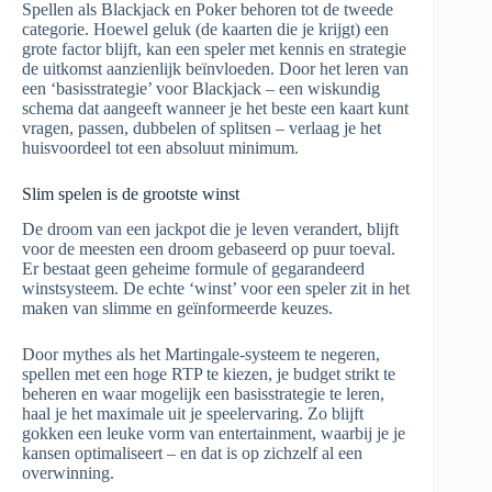
Spellen als Blackjack en Poker behoren tot de tweede
categorie. Hoewel geluk (de kaarten die je krijgt) een
grote factor blijft, kan een speler met kennis en strategie
de uitkomst aanzienlijk beïnvloeden. Door het leren van
een ‘basisstrategie’ voor Blackjack – een wiskundig
schema dat aangeeft wanneer je het beste een kaart kunt
vragen, passen, dubbelen of splitsen – verlaag je het
huisvoordeel tot een absoluut minimum.
Slim spelen is de grootste winst
De droom van een jackpot die je leven verandert, blijft
voor de meesten een droom gebaseerd op puur toeval.
Er bestaat geen geheime formule of gegarandeerd
winstsysteem. De echte ‘winst’ voor een speler zit in het
maken van slimme en geïnformeerde keuzes.
Door mythes als het Martingale-systeem te negeren,
spellen met een hoge RTP te kiezen, je budget strikt te
beheren en waar mogelijk een basisstrategie te leren,
haal je het maximale uit je speelervaring. Zo blijft
gokken een leuke vorm van entertainment, waarbij je je
kansen optimaliseert – en dat is op zichzelf al een
overwinning.