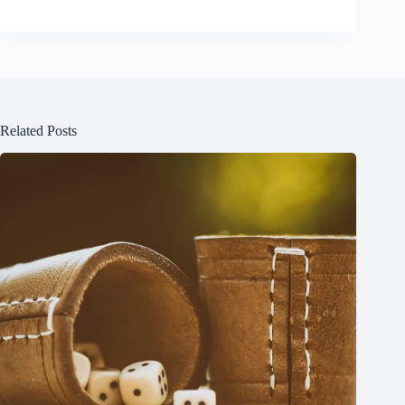
Related Posts