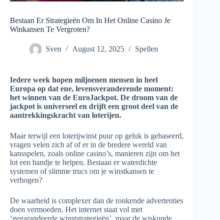
Bestaan Er Strategieën Om In Het Online Casino Je
Winkansen Te Vergroten?
Sven
August 12, 2025
Spellen
Iedere week hopen miljoenen mensen in heel
Europa op dat ene, levensveranderende moment:
het winnen van de EuroJackpot. De droom van de
jackpot is universeel en drijft een groot deel van de
aantrekkingskracht van loterijen.
Maar terwijl een loterijwinst puur op geluk is gebaseerd,
vragen velen zich af of er in de bredere wereld van
kansspelen, zoals online casino’s, manieren zijn om het
lot een handje te helpen. Bestaan er waterdichte
systemen of slimme trucs om je winstkansen te
verhogen?
De waarheid is complexer dan de ronkende advertenties
doen vermoeden. Het internet staat vol met
‘gegarandeerde winststrategieën’, maar de wiskunde