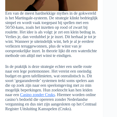
Een van de meest hardnekkige mythes in de gokwereld
is het Martingale-systeem. De strategie klinkt bedrieglijk
simpel en wordt vaak toegepast bij spellen met een
50/50-kans, zoals het inzetten op rood of zwart bij
roulette. Het idee is als volgt: je zet een klein bedrag in.
Verlies je, dan verdubbel je je inzet. Dit herhaal je tot je
wint. Wanneer je uiteindelijk wint, heb je al je eerdere
verliezen teruggewonnen, plus de winst van je
oorspronkelijke inzet. In theorie lijkt dit een waterdichte
methode om altijd met winst te eindigen.
In de praktijk is deze strategie echter een snelle route
naar een lege portemonnee. Het vereist een oneindig
budget en geen tafellimieten, wat onrealistisch is. Dit
soort ‘gegarandeerde’ systemen trekt soms spelers aan
die op zoek zijn naar een speelomgeving met zo min
mogelijk beperkingen. Hun zoektocht kan hen leiden
naar een
Casino zonder Cruks
. Hiermee worden online
casino’s bedoeld die opereren zonder Nederlandse
vergunning en dus niet zijn aangesloten op het Centraal
Register Uitsluiting Kansspelen (Cruks).